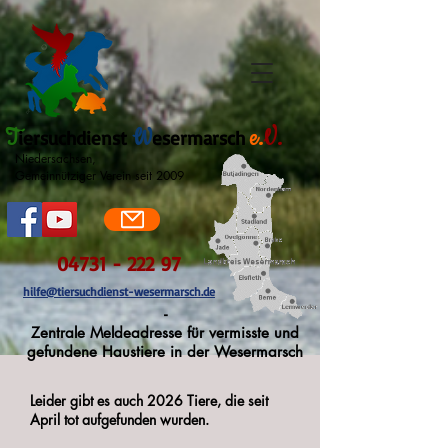
T
W
e.
V.
iersuchdienst
esermarsch
Niedersachsen,
Gemeinnütziger Verein seit 2009
04731 - 222 97
hilfe@tiersuchdienst-wesermarsch.de
-
Zentrale Meldeadresse für vermisste und
gefundene Haustiere in der Wesermarsch
Leider gibt es auch 2026 Tiere, die seit
April tot aufgefunden wurden.