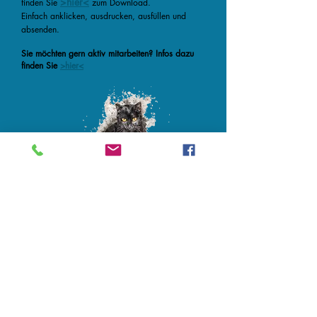
>hier<
finden Sie
zum Download.
Einfach anklicken, ausdrucken, ausfüllen und
absenden.
Sie möchten gern aktiv mitarbeiten? Infos dazu
finden Sie
>hier<
<< zurück
Das Kopieren und Verwenden von Bildern
oder Texten dieser Webseiten bedarf
unserer ausdrücklichen Zustimmung.