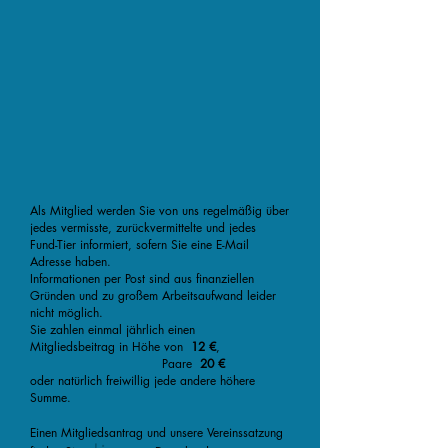
Als Mitglied werden Sie von uns regelmäßig über
jedes vermisste, zurückvermittelte und jedes
Fund-Tier informiert, sofern Sie eine E-Mail
Adresse haben.
Informationen per Post sind aus finanziellen
Gründen und zu großem Arbeitsaufwand leider
nicht möglich.
Sie zahlen einmal jährlich einen
Mitgliedsbeitrag in Höhe von
12 €
,
Paare
20 €
oder natürlich freiwillig jede andere höhere
Summe.
Einen Mitgliedsantrag und unsere Vereinssatzung