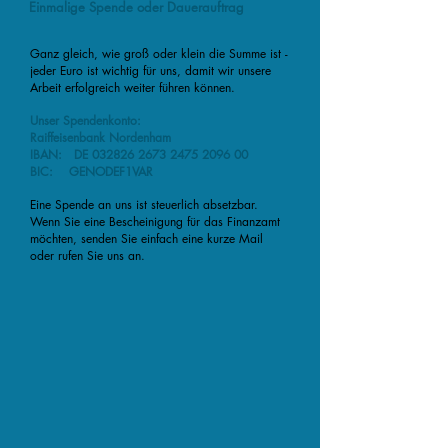
Einmalige Spende oder Dauerauftrag
Ganz gleich, wie groß oder klein die Summe ist -
jeder Euro ist wichtig für uns, damit wir unsere
Arbeit erfolgreich weiter führen können.
Unser Spendenkonto:
Raiffeisenbank Nordenham
IBAN: DE 032826 2673 2475 2096 00
BIC: GENODEF1VAR
Eine Spende an uns ist steuerlich absetzbar.
Wenn Sie eine Bescheinigung für das Finanzamt
möchten, senden Sie einfach eine kurze Mail
oder rufen Sie uns an.