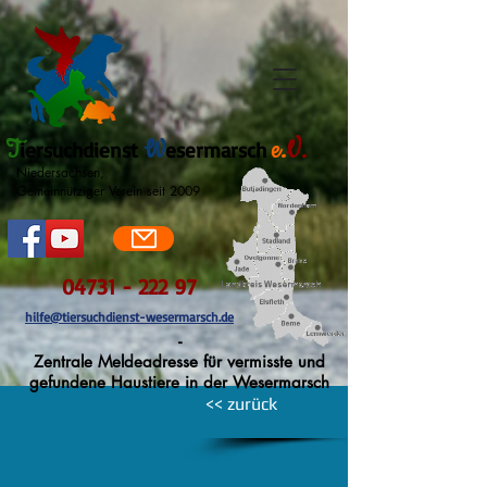
T
W
e.
V.
iersuchdienst
esermarsch
Niedersachsen,
Gemeinnütziger Verein seit 2009
04731 - 222 97
hilfe@tiersuchdienst-wesermarsch.de
-
Zentrale Meldeadresse für vermisste und
gefundene Haustiere in der Wesermarsch
<< zurück