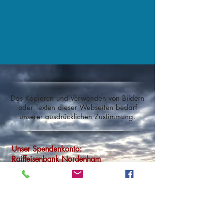
Das Kopieren und Verwenden von Bildern
oder Texten dieser Webseiten bedarf
unserer ausdrücklichen Zustimmung.
Unser Spendenkonto:
Raiffeisenbank Nordenham
IBAN: DE 032826 2673 2475 2096
00
BIC: GENODEF1VAR