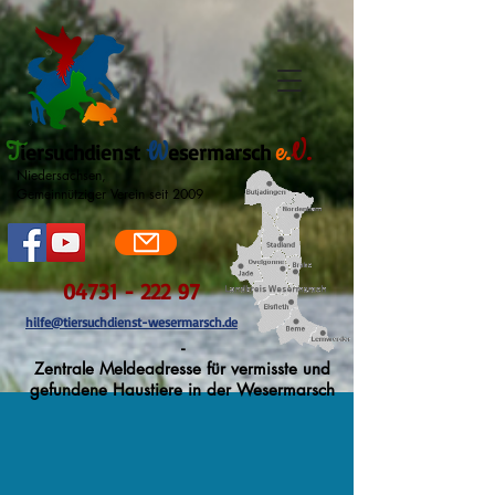
T
W
e.
V.
iersuchdienst
esermarsch
Niedersachsen,
Gemeinnütziger Verein seit 2009
04731 - 222 97
hilfe@tiersuchdienst-wesermarsch.de
-
Zentrale Meldeadresse für vermisste und
gefundene Haustiere in der Wesermarsch