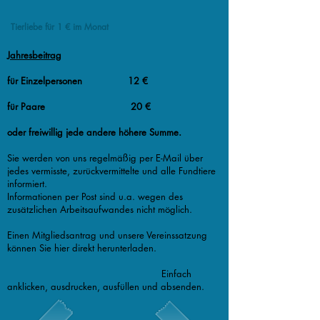
Tierliebe für 1 € im Monat
Jahresbeitrag
für Einzelpersonen 12 €
für Paare 20 €
oder freiwillig jede andere höhere Summe.
Sie werden von uns regelmäßig per E-Mail über
jedes vermisste, zurückvermittelte und alle Fundtiere
informiert.
Informationen per Post sind u.a. wegen des
zusätzlichen Arbeitsaufwandes nicht möglich.
Einen Mitgliedsantrag und unsere Vereinssatzung
können Sie hier direkt herunterladen.
Einfach
anklicken, ausdrucken, ausfüllen und absenden.