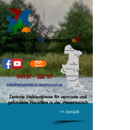
T
W
e.
V.
iersuchdienst
esermarsch
Niedersachsen,
Gemeinnütziger Verein seit 2009
04731 - 222 97
hilfe@tiersuchdienst-wesermarsch.de
-
Zentrale Meldeadresse für vermisste und
gefundene Haustiere in der Wesermarsch
<< zurück