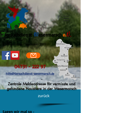
T
W
e.
V.
iersuchdienst
esermarsch
Niedersachsen,
Gemeinnütziger Verein seit 2009
04731 - 222 97
hilfe@tiersuchdienst-wesermarsch.de
-
Zentrale Meldeadresse für vermisste und
gefundene Haustiere in der Wesermarsch
zurück
Sagen wir mal so -