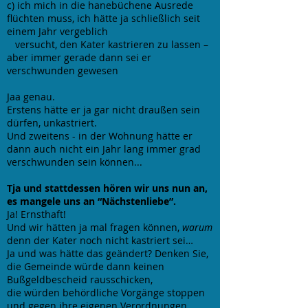
c) ich mich in die hanebüchene Ausrede
flüchten muss, ich hätte ja schließlich seit
einem Jahr vergeblich
versucht, den Kater kastrieren zu lassen –
aber immer gerade dann sei er
verschwunden gewesen
Jaa genau.
Erstens hätte er ja gar nicht draußen sein
dürfen, unkastriert.
Und zweitens - in der Wohnung hätte er
dann auch nicht ein Jahr lang immer grad
verschwunden sein können...
Tja und stattdessen hören wir uns nun an,
es mangele uns an “Nächstenliebe”.
Ja! Ernsthaft!
Und wir hätten ja mal fragen können,
warum
denn der Kater noch nicht kastriert sei…
Ja und was hätte das geändert? Denken Sie,
die Gemeinde würde dann keinen
Bußgeldbescheid rausschicken,
die würden behördliche Vorgänge stoppen
und gegen ihre eigenen Verordnungen