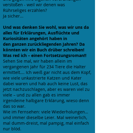
verstoßen - weil wir denen was
Rührseliges erzählen?
Ja sicher...
Und was denken Sie wohl, was wir uns da
alles für Erklärungen, Ausflüchte und
Kuriositäten angehört haben in
den ganzen zurückliegenden Jahren? Da
könnten wir ein Buch drüber schreiben!
Was red ich – einen Fortsetzungsroman!!
Sehen Sie mal, wir haben allein im
vergangenen Jahr für 234 Tiere die Halter
ermittelt…. Ich weiß gar nicht aus dem Kopf,
wie viele unkastrierte Katzen und Kater
dabei waren und hab auch keine Lust, das
jetzt nachzuschlagen, aber es waren viel zu
viele – und zu allen gab es immer
irgendeine halbgare Erklärung, wieso denn
das so war.
Wie im Fernsehen: viele Wiederholungen…
und immer dieselbe Leier. Mal weinerlich,
mal dumm-dreist, mal pampig, mal einfach
nur blöd.