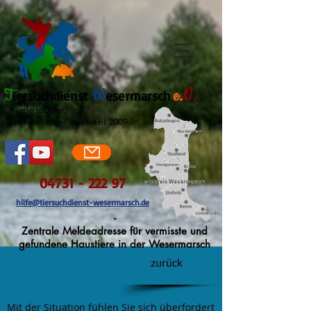
T
W
e.
V.
iersuchdienst
esermarsch
Niedersachsen,
Gemeinnütziger Verein seit 2009
04731 - 222 97
hilfe@tiersuchdienst-wesermarsch.de
-
Zentrale Meldeadresse für vermisste und
gefundene Haustiere in der Wesermarsch
zurück
Mit der Situation fühlen Sie sich überfordert