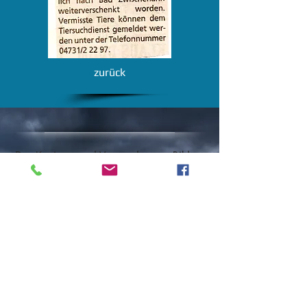
zurück
Das Kopieren und Verwenden von Bildern
oder Texten dieser Webseiten bedarf
unserer ausdrücklichen Zustimmung.
Unser Spendenkonto:
Raiffeisenbank Nordenham
IBAN: DE 032826 2673 2475 2096
00
BIC: GENODEF1VAR