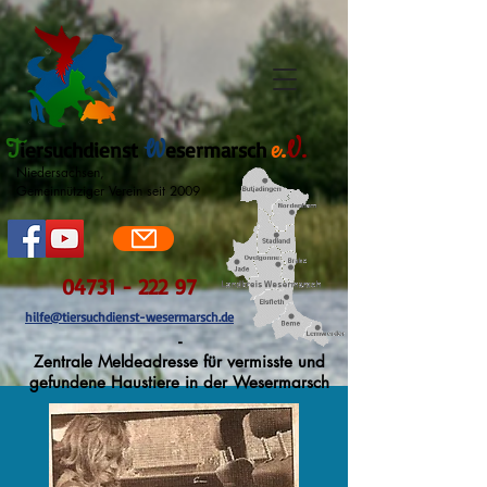
T
W
e.
V.
iersuchdienst
esermarsch
Niedersachsen,
Gemeinnütziger Verein seit 2009
04731 - 222 97
hilfe@tiersuchdienst-wesermarsch.de
-
Zentrale Meldeadresse für vermisste und
gefundene Haustiere in der Wesermarsch