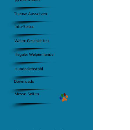
Thema: Aussetzen
Info-Seiten
Wahre Geschichten
Illegaler Welpenhandel
Hundediebstahl
Downloads
Messe-Seiten