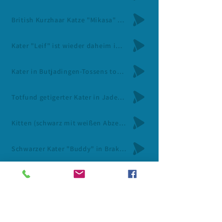
British Kurzhaar Katze "Mikasa" in Nordenham vermisst / 1.August
Kater "Leif" ist wieder daheim in Nordenham-Einswarden / 3.August
Kater in Butjadingen-Tossens totkrank gefunden und erlöst, Halterin ermittelt, 3.August
Totfund getigerter Kater in Jade-Mentzhausen / 3.August
Kitten (schwarz mit weißen Abzeichen) in Elsfleth-Paradies gefunden / 3.August
Schwarzer Kater "Buddy" in Brake-Golzwarden vermisst / 3.August
Halsbandsittich in Elsfleth-Neuenfelde zugeflogen / 3.August