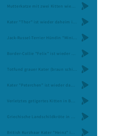
Mutterkatze mit zwei Kitten wieder daheim in Butjadingen-Stollhamm / 28.Juli
Kater "Thor" ist wieder daheim in Nordenham-Blexen / 29.Juli
Jack-Russel-Terrier Hündin "Minie" in Jade-Bollenhagen vermisst / 29.Juli
Border-Collie "Felix" ist wieder daheim in Butjadingen-Tossens / 29.Juli
Totfund grauer Kater (braun schimmernd) in Ovelgönne-Strückhausen / 30.Juli
Kater "Peterchen" ist wieder daheim in Nordenham-Blexen / 31.Juli
Verletztes getigertes Kitten in Butjadingen-Stollhamm gefunden / 30.Juli
Griechische Landschildkröte in Lemwerder gefunden / 1.August
British Kurzhaar Kater "Heinz" in Nordenham-Rahden vermisst / 1.August