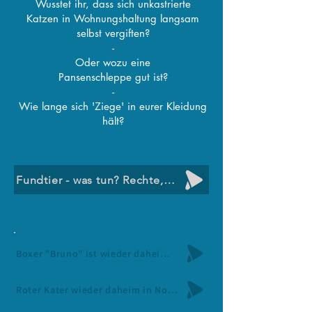
Wusstet ihr, dass sich unkastrierte
Katzen in Wohnungshaltung langsam
selbst vergiften?
-
Oder wozu eine
Pansenschleppe gut ist?
-
Wie lange sich 'Ziege' in eurer Kleidung
hält?
Fundtier - was tun? Rechte, Pflichten, Hilfe
Boxer "Bruno" ist wieder daheim in Jade-Jaderberg / 26.Juli
Roter Kater wieder daheim in Nordenham / 27.Juli