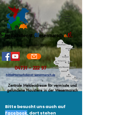
T
W
e.
V.
iersuchdienst
esermarsch
Niedersachsen,
Gemeinnütziger Verein seit 2009
04731 - 222 97
hilfe@tiersuchdienst-wesermarsch.de
-
Zentrale Meldeadresse für vermisste und
gefundene Haustiere in der Wesermarsch
Bitte besucht uns auch auf
Facebook
, dort stehen